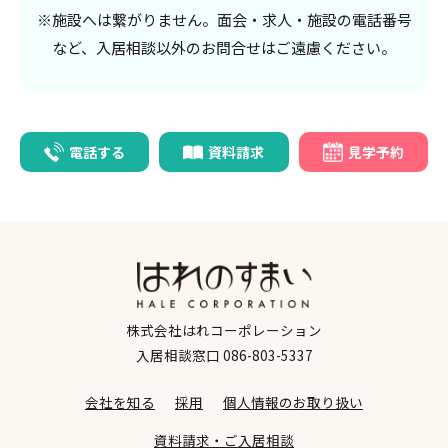
※施設へは繋がりません。面会・求人・施設の電話番号
など、入居相談以外のお問合せはご遠慮ください。
開設年月日
2019年5月1日（あいらの杜鎌倉浄明寺として開設）
電話する
資料請求
見学予約
居室面積
18㎡・19.20㎡
建物構造
鉄骨造地上2階建
株式会社はれコーポレーション
入居相談窓口
086-803-5337
敷地面積
会社を知る
採用
個人情報のお取り扱い
2,355.98㎡
資料請求・ご入居相談