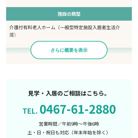
施設の類型
介護付有料老人ホーム（一般型特定施設入居者生活介
護）
さらに概要を表示
入居要件
自立～要介護5
居室
見学・入居のご相談はこちら。
50室(全室個室・夫婦部屋あり)
0467-61-2880
TEL.
定員数
営業時間／午前9時～午後6時
土・日・祝日も対応（年末年始を除く）
50名