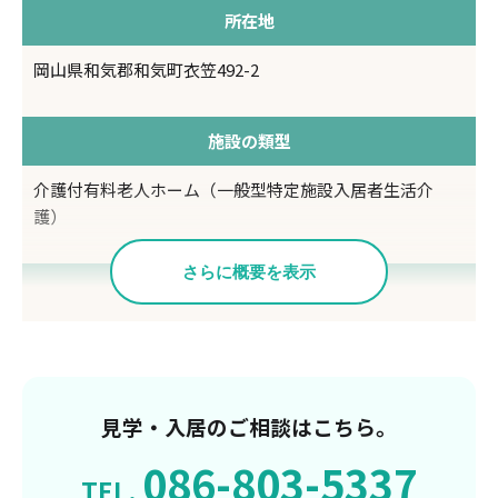
所在地
岡山県和気郡和気町衣笠492-2
施設の類型
介護付有料老人ホーム（一般型特定施設入居者生活介
護）
さらに概要を表示
入居要件
要介護1～要介護5
居室
見学・入居のご相談はこちら。
50室(全室個室・夫婦部屋あり)
086-803-5337
TEL.