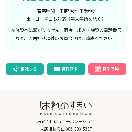
定員数
営業時間／午前9時～午後6時
土・日・祝日も対応（年末年始を除く）
50名
※施設へは繋がりません。面会・求人・施設の電話番号
など、入居相談以外のお問合せはご遠慮ください。
開設年月日
2022年10月1日（あいらの杜和気として開設）
電話する
資料請求
見学予約
居室面積
18.65㎡～19.04㎡
建物構造
鉄骨造地上3階建
株式会社はれコーポレーション
入居相談窓口
086-803-5337