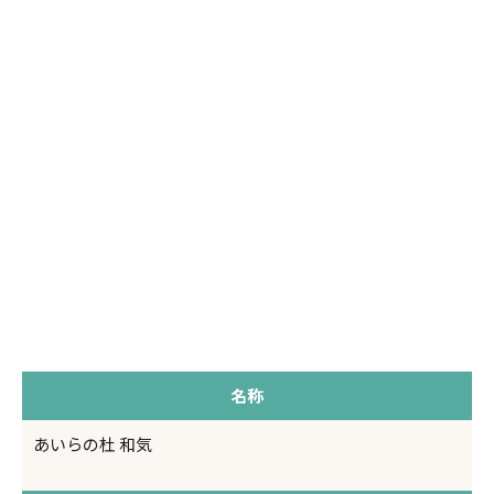
名称
あいらの杜 和気