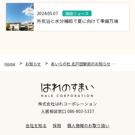
2024.05.07
施設ニュース
外気浴と水分補給で夏に向けて準備万端
Home
お知らせ
あいらの杜 北戸田駅前のお知らせ
専門学
株式会社はれコーポレーション
入居相談窓口
086-803-5337
会社を知る
採用
個人情報のお取り扱い