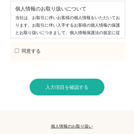
個人情報のお取り扱いについて
当社は、お取引に伴いお客様の個人情報をいただいてお
ります。お取引に伴い入手するお客様の個人情報の保護
とお取り扱いにつきまして、個人情報保護法の規定に従
いご説明するものです。
同意する
1.個人情報に関する当社の基本方針
当社は、個人情報保護に関する法令を遵守し、役員はじ
め全ての従業者が、取り扱う個人情報の重要性を認識す
るとともに、適正な取扱いと保護に努めます。
入力項目を確認する
2.当社が保有する個人情報
当社は、賃貸物件の入居希望者様・入居者様・連帯
保証人様・入居者家族様・同居人様、売買物件の申
込者様・購入者様、管理やサブリースもしくは媒介
の委託を受けた不動産の所有者その他権利者様（以
個人情報のお取り扱い
下、総称してお客様といいます）の個人情報を有し