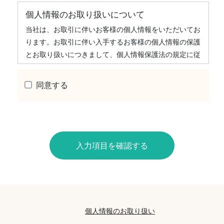
個人情報のお取り扱いについて
当社は、お取引に伴いお客様の個人情報をいただいてお
ります。お取引に伴い入手するお客様の個人情報の保護
とお取り扱いにつきまして、個人情報保護法の規定に従
いご説明するものです。
同意する
1.個人情報に関する当社の基本方針
当社は、個人情報保護に関する法令を遵守し、役員はじ
め全ての従業者が、取り扱う個人情報の重要性を認識す
るとともに、適正な取扱いと保護に努めます。
入力項目を確認する
2.当社が保有する個人情報
当社は、賃貸物件の入居希望者様・入居者様・連帯
保証人様・入居者家族様・同居人様、売買物件の申
込者様・購入者様、管理やサブリースもしくは媒介
の委託を受けた不動産の所有者その他権利者様（以
個人情報のお取り扱い
下、総称してお客様といいます）の個人情報を有し